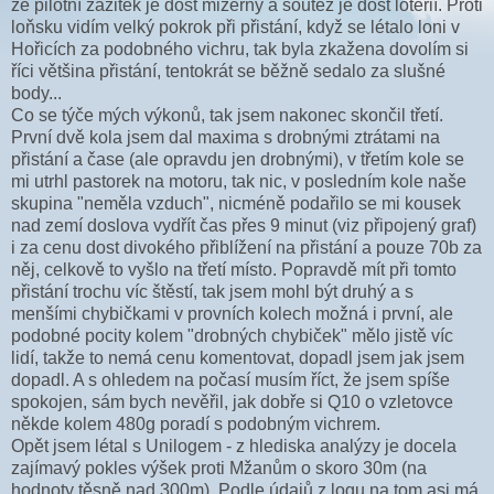
že pilotní zážitek je dost mizerný a soutěž je dost loterií. Proti
loňsku vidím velký pokrok při přistání, když se létalo loni v
Hořicích za podobného vichru, tak byla zkažena dovolím si
říci většina přistání, tentokrát se běžně sedalo za slušné
body...
Co se týče mých výkonů, tak jsem nakonec skončil třetí.
První dvě kola jsem dal maxima s drobnými ztrátami na
přistání a čase (ale opravdu jen drobnými), v třetím kole se
mi utrhl pastorek na motoru, tak nic, v posledním kole naše
skupina "neměla vzduch", nicméně podařilo se mi kousek
nad zemí doslova vydřít čas přes 9 minut (viz připojený graf)
i za cenu dost divokého přiblížení na přistání a pouze 70b za
něj, celkově to vyšlo na třetí místo. Popravdě mít při tomto
přistání trochu víc štěstí, tak jsem mohl být druhý a s
menšími chybičkami v provních kolech možná i první, ale
podobné pocity kolem "drobných chybiček" mělo jistě víc
lidí, takže to nemá cenu komentovat, dopadl jsem jak jsem
dopadl. A s ohledem na počasí musím říct, že jsem spíše
spokojen, sám bych nevěřil, jak dobře si Q10 o vzletovce
někde kolem 480g poradí s podobným vichrem.
Opět jsem létal s Unilogem - z hlediska analýzy je docela
zajímavý pokles výšek proti Mžanům o skoro 30m (na
hodnoty těsně nad 300m). Podle údajů z logu na tom asi má