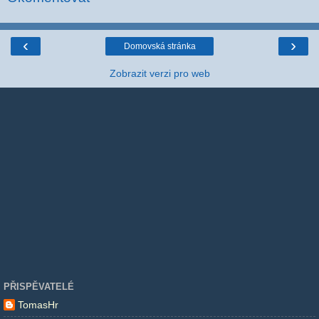
‹
›
Domovská stránka
Zobrazit verzi pro web
PŘISPĚVATELÉ
TomasHr