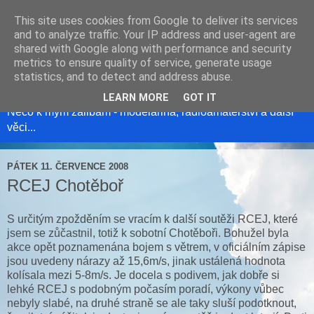
This site uses cookies from Google to deliver its services
and to analyze traffic. Your IP address and user-agent are
shared with Google along with performance and security
metrics to ensure quality of service, generate usage
Modelweb
statistics, and to detect and address abuse.
LEARN MORE
GOT IT
Něco k mým zálibám - modelařina, radioamatérství a další
věci...
PÁTEK 11. ČERVENCE 2008
RCEJ Chotěboř
S určitým zpožděním se vracím k další soutěži RCEJ, které
jsem se zůčastnil, totiž k sobotní Chotěboři. Bohužel byla
akce opět poznamenána bojem s větrem, v oficiálním zápise
jsou uvedeny nárazy až 15,6m/s, jinak ustálená hodnota
kolísala mezi 5-8m/s. Je docela s podivem, jak dobře si
lehké RCEJ s podobným počasím poradí, výkony vůbec
nebyly slabé, na druhé straně se ale taky sluší podotknout,