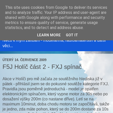
This site uses cookies from Google to deliver its services
and to analyze traffic. Your IP address and user-agent are
shared with Google along with performance and security
metrics to ensure quality of service, generate usage
Modelweb
statistics, and to detect and address abuse.
LEARN MORE
GOT IT
Něco k mým zálibám - modelařina, radioamatérství a další
věci...
ÚTERÝ 14. ČERVENCE 2009
F5J Holíč část 2 - FXJ spínač
Akce v Holíči pro mě začala ze soutěžního hlediska již v
pátek - přihlásil jsem se do pokusné soutěže kategorie FXJ.
Pravidla jsou poměrně jednoduchá - model je opatřen
elektronickým spínačem, který vypne motor za 30s nebo po
dosažení výšky 200m (co nastane dříve). Letí se na
maximum 10minut, doba chodu motoru se započítává, takže
je jedno, zda máte pohon, který se do 200m dostane za 10s