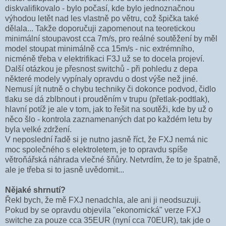
diskvalifikovalo - bylo počasí, kde bylo jednoznačnou
výhodou letět nad les vlastně po větru, což špička také
dělala... Takže doporučuji zapomenout na teoretickou
minimální stoupavost cca 7m/s, pro reálné soutěžení by měl
model stoupat minimálně cca 15m/s - nic extrémního,
nicméně třeba v elektrifikaci F3J už se to docela projeví.
Další otázkou je přesnost switchů - při pohledu z depa
některé modely vypínaly opravdu o dost výše než jiné.
Nemusí jít nutně o chybu techniky či dokonce podvod, čidlo
tlaku se dá zblbnout i prouděním v trupu (přetlak-podtlak),
hlavní potíž je ale v tom, jak to řešit na soutěži, kde by už o
něco šlo - kontrola zaznamenaných dat po každém letu by
byla velké zdržení.
V neposlední řadě si je nutno jasně říct, že FXJ nemá nic
moc společného s elektroletem, je to opravdu spíše
větroňářská náhrada vlečné šňůry. Netvrdím, že to je špatně,
ale je třeba si to jasně uvědomit...
Nějaké shrnutí?
Řekl bych, že mě FXJ nenadchla, ale ani ji neodsuzuji.
Pokud by se opravdu objevila "ekonomická" verze FXJ
switche za pouze cca 35EUR (nyní cca 70EUR), tak jde o