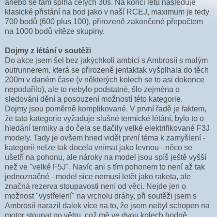
anebo se tam šplhá celých 30s. Na konci letu následuje
klasické přistání na bod jako v naší RCEJ, maximum je tedy
700 bodů (600 plus 100), přirozeně zakončené přepočtem
na 1000 bodů vítěze skupiny.
Dojmy z létání v soutěži
Do akce jsem šel bez jakýchkoli ambicí s Ambrosií s malým
outrunnerem, která se přirozeně jentaktak vyšplhala do těch
200m v daném čase (v některých kolech se to asi dokonce
nepodařilo), ale to nebylo podstatné, šlo zejména o
sledování dění a posouzení možností této kategorie.
Dojmy jsou poměrně komplikované. V první řadě je faktem,
že tato kategorie vyžaduje slušné termické létání, bylo to o
hledání termiky a do čela se tlačily velké elektrifikované F3J
modely. Tady je ovšem hned vidět první téma k zamyšlení -
kategorii nelze tak docela vnímat jako levnou - něco se
ušetří na pohonu, ale nároky na model jsou spíš ještě vyšší
než ve "velké F5J". Navíc ani s tím pohonem to není až tak
jednoznačné - model sice nemusí letět jako raketa, ale
značná rezerva stoupavosti není od věci. Nejde jen o
možnost "vystřelení" na vrcholu dráhy, při soutěži jsem s
Ambrosií narazil dalek více na to, že jsem nebyl schopen na
motor stoupat po větru, což mě ve dvou kolech hodně