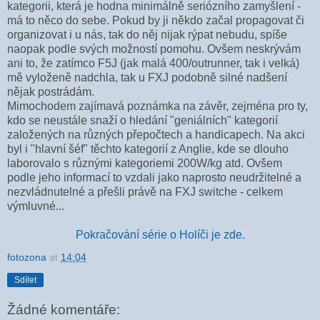
kategorii, která je hodna minimálně seriózního zamyšlení -
má to něco do sebe. Pokud by ji někdo začal propagovat či
organizovat i u nás, tak do něj nijak rýpat nebudu, spíše
naopak podle svých možností pomohu. Ovšem neskrývám
ani to, že zatímco F5J (jak malá 400/outrunner, tak i velká)
mě vyloženě nadchla, tak u FXJ podobně silné nadšení
nějak postrádám.
Mimochodem zajímavá poznámka na závěr, zejména pro ty,
kdo se neustále snaží o hledání "geniálních" kategorií
založených na různých přepočtech a handicapech. Na akci
byl i "hlavní šéf" těchto kategorií z Anglie, kde se dlouho
laborovalo s různými kategoriemi 200W/kg atd. Ovšem
podle jeho informací to vzdali jako naprosto neudržitelné a
nezvládnutelné a přešli právě na FXJ switche - celkem
výmluvné...
Pokračování série o Holíči je zde.
fotozona
at
14:04
Sdílet
Žádné komentáře: