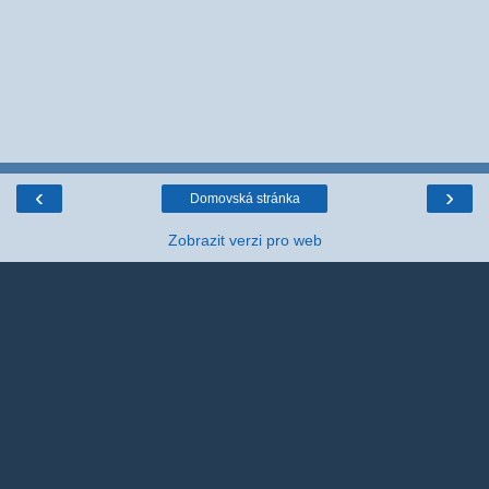
‹
›
Domovská stránka
Zobrazit verzi pro web