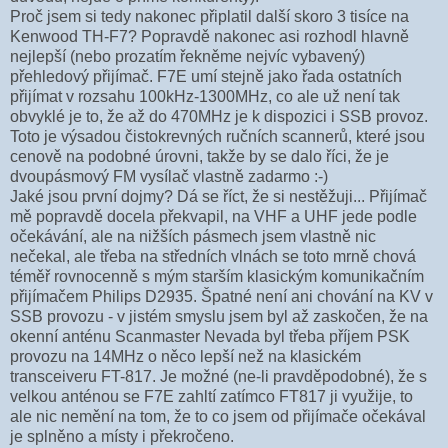
Proč jsem si tedy nakonec připlatil další skoro 3 tisíce na
Kenwood TH-F7? Popravdě nakonec asi rozhodl hlavně
nejlepší (nebo prozatím řekněme nejvíc vybavený)
přehledový přijímač. F7E umí stejně jako řada ostatních
přijímat v rozsahu 100kHz-1300MHz, co ale už není tak
obvyklé je to, že až do 470MHz je k dispozici i SSB provoz.
Toto je výsadou čistokrevných ručních scannerů, které jsou
cenově na podobné úrovni, takže by se dalo říci, že je
dvoupásmový FM vysílač vlastně zadarmo :-)
Jaké jsou první dojmy? Dá se říct, že si nestěžuji... Přijímač
mě popravdě docela překvapil, na VHF a UHF jede podle
očekávání, ale na nižších pásmech jsem vlastně nic
nečekal, ale třeba na středních vlnách se toto mrně chová
téměř rovnocenně s mým starším klasickým komunikačním
přijímačem Philips D2935. Špatné není ani chování na KV v
SSB provozu - v jistém smyslu jsem byl až zaskočen, že na
okenní anténu Scanmaster Nevada byl třeba příjem PSK
provozu na 14MHz o něco lepší než na klasickém
transceiveru FT-817. Je možné (ne-li pravděpodobné), že s
velkou anténou se F7E zahltí zatímco FT817 ji využije, to
ale nic nemění na tom, že to co jsem od přijímače očekával
je splněno a místy i překročeno.