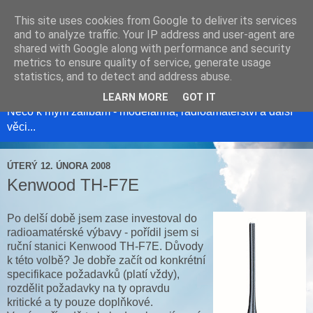
This site uses cookies from Google to deliver its services
and to analyze traffic. Your IP address and user-agent are
shared with Google along with performance and security
metrics to ensure quality of service, generate usage
Modelweb
statistics, and to detect and address abuse.
LEARN MORE
GOT IT
Něco k mým zálibám - modelařina, radioamatérství a další
věci...
ÚTERÝ 12. ÚNORA 2008
Kenwood TH-F7E
Po delší době jsem zase investoval do
radioamatérské výbavy - pořídil jsem si
ruční stanici Kenwood TH-F7E. Důvody
k této volbě? Je dobře začít od konkrétní
specifikace požadavků (platí vždy),
rozdělit požadavky na ty opravdu
kritické a ty pouze doplňkové.