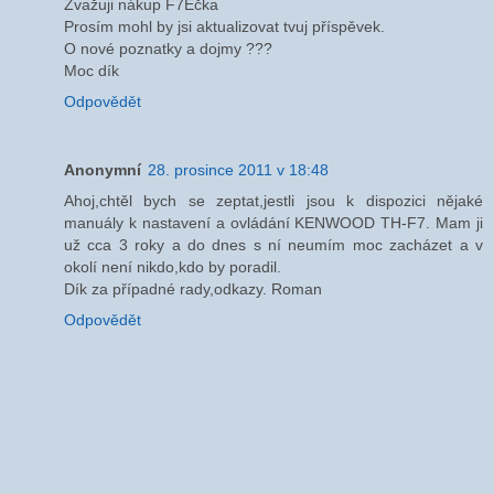
Zvažuji nákup F7Ečka
Prosím mohl by jsi aktualizovat tvuj příspěvek.
O nové poznatky a dojmy ???
Moc dík
Odpovědět
Anonymní
28. prosince 2011 v 18:48
Ahoj,chtěl bych se zeptat,jestli jsou k dispozici nějaké
manuály k nastavení a ovládání KENWOOD TH-F7. Mam ji
už cca 3 roky a do dnes s ní neumím moc zacházet a v
okolí není nikdo,kdo by poradil.
Dík za případné rady,odkazy. Roman
Odpovědět