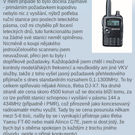
V mém případě to bylo docela zajímavé
- primárním požadavkem kupodivu
nebylo nic z vysílání, nýbrž potřeba
ruční stanice pro poslech leteckého
pásma, což mi chybělo při focení
leteckých dnů, tuto funkcionalitu jsem
na žádné své stanici neměl splněnou.
Nicméně o koupi nějakého
jednoúčelového scanneru jsem
neuvažoval, přeci jen tu byly i
doplňkové požadavky. Každopádně jsem chtěl i možnost
kontroly modelářských frekvencí a neuškodily ani jiné VKV
služby, takže z toho vyšel jasný požadavek přehledového
přijímače s dnes standardním rozsahem 0,1-1300MHz. To by
celkem splňovalo nějaké Alinco, třeba DJ-X7. Na druhé
straně ale cena skoro 4500 korun už se docela blíží tomu, za
co lze pořídit stanici schopnou i vysílání v pásmu 144 a
434MHz (případně i PMR), což přirozeně jako koncesovaný
radioamatér mohu využít. Tady by se cena posunula někam
mezi 5-6 tisíc, našly by se i vynikající přístroje jako třeba
Yaesu FT-60 nebo malé Alinco C7E, jsem si dost jistý, že
bych byl s oběma spokojen (s každým z trochu jiného
důvodu, nejde o přímé konkurenty).