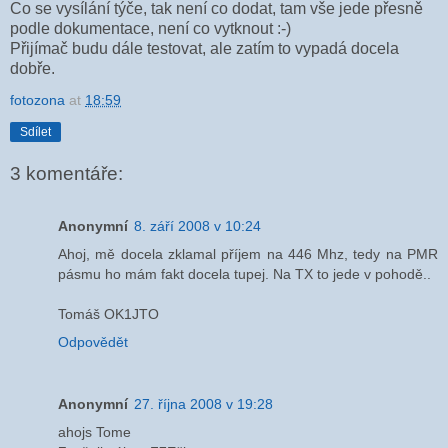
Co se vysílání týče, tak není co dodat, tam vše jede přesně
podle dokumentace, není co vytknout :-)
Přijímač budu dále testovat, ale zatím to vypadá docela
dobře.
fotozona
at
18:59
Sdílet
3 komentáře:
Anonymní
8. září 2008 v 10:24
Ahoj, mě docela zklamal příjem na 446 Mhz, tedy na PMR
pásmu ho mám fakt docela tupej. Na TX to jede v pohodě..
Tomáš OK1JTO
Odpovědět
Anonymní
27. října 2008 v 19:28
ahojs Tome