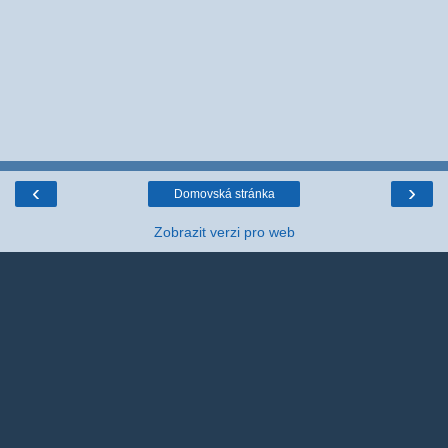
‹
›
Domovská stránka
Zobrazit verzi pro web