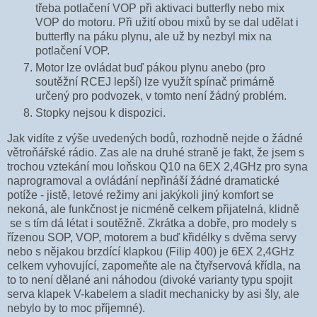
třeba potlačení VOP při aktivaci butterfly nebo mix
VOP do motoru. Při užití obou mixů by se dal udělat i
butterfly na páku plynu, ale už by nezbyl mix na
potlačení VOP.
Motor lze ovládat buď pákou plynu anebo (pro
soutěžní RCEJ lepší) lze využít spínač primárně
určený pro podvozek, v tomto není žádný problém.
Stopky nejsou k dispozici.
Jak vidíte z výše uvedených bodů, rozhodně nejde o žádné
větroňářské rádio. Zas ale na druhé straně je fakt, že jsem s
trochou vztekání mou loňskou Q10 na 6EX 2,4GHz pro syna
naprogramoval a ovládání nepřináší žádné dramatické
potíže - jistě, letové režimy ani jakýkoli jiný komfort se
nekoná, ale funkčnost je nicméně celkem přijatelná, klidně
se s tím dá létat i soutěžně. Zkrátka a dobře, pro modely s
řízenou SOP, VOP, motorem a buď křidélky s dvěma servy
nebo s nějakou brzdící klapkou (Filip 400) je 6EX 2,4GHz
celkem vyhovující, zapomeňte ale na čtyřservová křídla, na
to to není dělané ani náhodou (divoké varianty typu spojit
serva klapek V-kabelem a sladit mechanicky by asi šly, ale
nebylo by to moc příjemné).