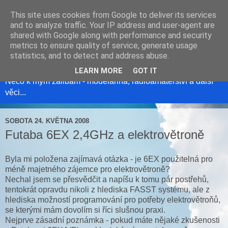
This site uses cookies from Google to deliver its services
and to analyze traffic. Your IP address and user-agent are
shared with Google along with performance and security
metrics to ensure quality of service, generate usage
Modelweb
statistics, and to detect and address abuse.
LEARN MORE
GOT IT
Něco k mým zálibám - modelařina, radioamatérství a další
věci...
SOBOTA 24. KVĚTNA 2008
Futaba 6EX 2,4GHz a elektrovětroně
Byla mi položena zajímavá otázka - je 6EX použitelná pro
méně majetného zájemce pro elektrovětroně?
Nechal jsem se přesvědčit a napíšu k tomu pár postřehů,
tentokrát opravdu nikoli z hlediska FASST systému, ale z
hlediska možností programování pro potřeby elektrovětroňů,
se kterými mám dovolím si říci slušnou praxi.
Nejprve zásadní poznámka - pokud máte nějaké zkušenosti