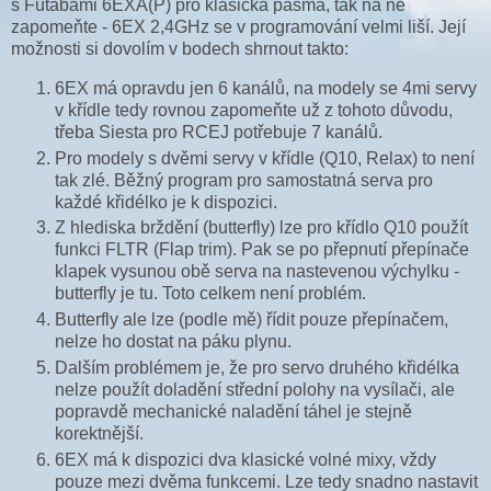
s Futabami 6EXA(P) pro klasická pásma, tak na ně
zapomeňte - 6EX 2,4GHz se v programování velmi liší. Její
možnosti si dovolím v bodech shrnout takto:
6EX má opravdu jen 6 kanálů, na modely se 4mi servy
v křídle tedy rovnou zapomeňte už z tohoto důvodu,
třeba Siesta pro RCEJ potřebuje 7 kanálů.
Pro modely s dvěmi servy v křídle (Q10, Relax) to není
tak zlé. Běžný program pro samostatná serva pro
každé křidélko je k dispozici.
Z hlediska brždění (butterfly) lze pro křídlo Q10 použít
funkci FLTR (Flap trim). Pak se po přepnutí přepínače
klapek vysunou obě serva na nastevenou výchylku -
butterfly je tu. Toto celkem není problém.
Butterfly ale lze (podle mě) řídit pouze přepínačem,
nelze ho dostat na páku plynu.
Dalším problémem je, že pro servo druhého křidélka
nelze použít doladění střední polohy na vysílači, ale
popravdě mechanické naladění táhel je stejně
korektnější.
6EX má k dispozici dva klasické volné mixy, vždy
pouze mezi dvěma funkcemi. Lze tedy snadno nastavit