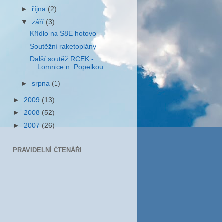
►
října
(2)
▼
září
(3)
Křídlo na S8E hotovo
Soutěžní raketoplány
Další soutěž RCEK -
Lomnice n. Popelkou
►
srpna
(1)
►
2009
(13)
►
2008
(52)
►
2007
(26)
PRAVIDELNÍ ČTENÁŘI