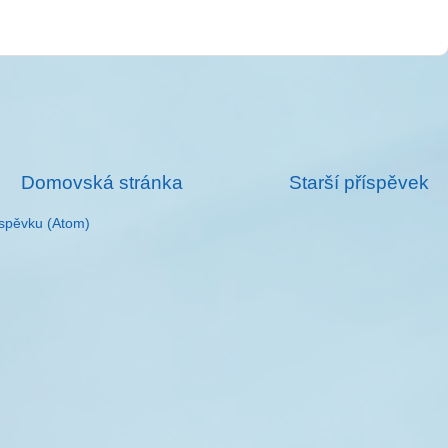
Domovská stránka
Starší příspěvek
spěvku (Atom)