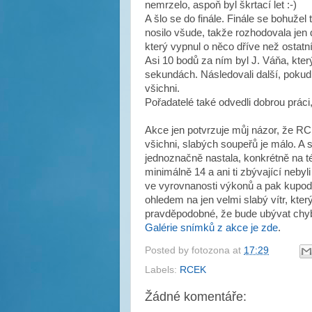
nemrzelo, aspoň byl škrtací let :-)
A šlo se do finále. Finále se bohužel
nosilo všude, takže rozhodovala jen 
který vypnul o něco dříve než ostatní 
Asi 10 bodů za ním byl J. Váňa, kter
sekundách. Následovali další, pokud 
všichni.
Pořadatelé také odvedli dobrou práci
Akce jen potvrzuje můj názor, že RCE
všichni, slabých soupeřů je málo. A 
jednoznačně nastala, konkrétně na té
minimálně 14 a ani ti zbývající neb
ve vyrovnanosti výkonů a pak kupodiv
ohledem na jen velmi slabý vítr, kt
pravděpodobné, že bude ubývat chyb 
Galérie snímků z akce je zde
.
Posted by
fotozona
at
17:29
Labels:
RCEK
Žádné komentáře: