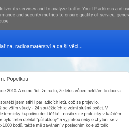
liver its services and to analyze traffic. Your IP address and u
rmance and security metrics to ensure quality of service, gene
buse.
ina, radioamatérství a další věci...
 n. Popelkou
 2010. A nutno říct, že na to, že letos vůbec nelétám to docela
outěží jsem stihl i pár ladících letů, což se projevilo.
ěž se vším všudy - 24 soutěžících je velmi slušný počet. V
 ale termicky kupodivu dost těžké - nosilo sice prakticky v každém
e bylo třeba oblétat "půl oblohy" a výjimkou nebylo chytání se v
 4x1000 bodů, takže mě zaváhání v posledním kole už tolik