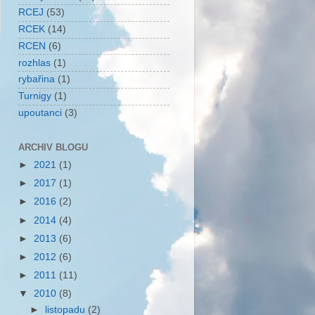
RCEJ
(53)
RCEK
(14)
RCEN
(6)
rozhlas
(1)
rybařina
(1)
Turnigy
(1)
upoutanci
(3)
ARCHIV BLOGU
►
2021
(1)
►
2017
(1)
►
2016
(2)
►
2014
(4)
►
2013
(6)
►
2012
(6)
►
2011
(11)
▼
2010
(8)
►
listopadu
(2)