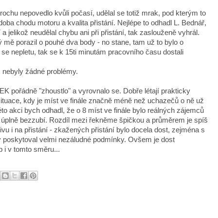
 trochu nepovedlo kvůli počasí, udělal se totiž mrak, pod kterým to
doba chodu motoru a kvalita přistání. Nejlépe to odhadl L. Bednář,
a jelikož neudělal chybu ani při přistání, tak zaslouženě vyhrál.
ý mě porazil o pouhé dva body - no stane, tam už to bylo o
se nepletu, tak se k 15ti minutám pracovního času dostali
, nebyly žádné problémy.
K pořádně "zhoustlo" a vyrovnalo se. Dobře létají prakticky
situace, kdy je míst ve finále značně méně než uchazečů o ně už
to akci bych odhadl, že o 8 míst ve finále bylo reálných zájemců
yli úplně bezzubí. Rozdíl mezi řekněme špičkou a průměrem je spíš
u i na přistání - zkažených přistání bylo docela dost, zejména s
erý poskytoval velmi nezáludné podmínky. Ovšem je dost
i v tomto směru...