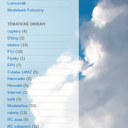
Lomcovák
Modelweb Fotozóny
TÉMATICKÉ OKRUHY
coptery
(4)
DXing
(3)
elektro
(16)
F5J
(18)
Flysky
(1)
FPV
(7)
Futaba 14MZ
(5)
Hamradio
(2)
Himodel
(5)
Internet
(1)
lodě
(3)
Modelařina
(50)
rakety
(13)
RC auta
(5)
RC vybavení
(11)