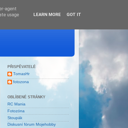
ser-agent
rate usage
LEARN MORE
GOT IT
PŘISPĚVATELÉ
TomasHr
fotozona
OBLÍBENÉ STRÁNKY
RC Mania
Fotozóna
Stoupák
Diskusní fórum Mojehobby