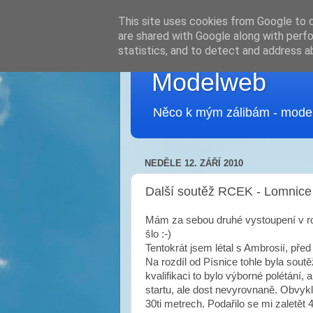
This site uses cookies from Google to de
are shared with Google along with perfo
statistics, and to detect and address a
Modelweb
Něco k mým zálibám - modelař
NEDĚLE 12. ZÁŘÍ 2010
Další soutěž RCEK - Lomnice
Mám za sebou druhé vystoupení v roce
šlo :-)
Tentokrát jsem létal s Ambrosií, před s
Na rozdíl od Písnice tohle byla sout
kvalifikaci to bylo výborné polétání,
startu, ale dost nevyrovnaně. Obvykl
30ti metrech. Podařilo se mi zaletět