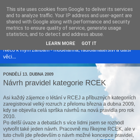
This site uses cookies from Google to deliver its services
and to analyze traffic. Your IP address and user-agent are
shared with Google along with performance and security
metrics to ensure quality of service, generate usage
Modelweb
statistics, and to detect and address abuse.
LEARN MORE
GOT IT
Něco k mým zálibám - modelařina, radioamatérství a další
věci...
PONDĚLÍ 13. DUBNA 2009
Návrh pravidel kategorie RCEK
Asi každý zájemce o létání v RCEJ a příbuzných kategoriích
zaregistroval velký rozruch z přelomu března a dubna 2009,
kdy se objevila celá sprška návrhů na nová pravidla pro rok
2010.
Po delší úvaze a debatách s více lidmi jsem se rozhodl
vytvořit také jeden návrh. Pracovně mu říkejme RCEK, ale v
tuto chvíli jde především o návrh možné koncepce pravidel,