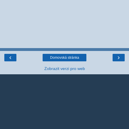
‹
›
Domovská stránka
Zobrazit verzi pro web