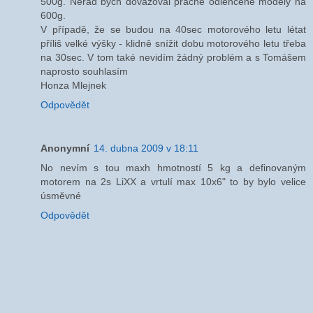
500g. Nerad bych dovažoval pracně odlehčené modely na
600g.
V případě, že se budou na 40sec motorového letu létat
příliš velké výšky - klidně snížit dobu motorového letu třeba
na 30sec. V tom také nevidím žádný problém a s Tomášem
naprosto souhlasím
Honza Mlejnek
Odpovědět
Anonymní
14. dubna 2009 v 18:11
No nevím s tou maxh hmotností 5 kg a definovaným
motorem na 2s LiXX a vrtulí max 10x6" to by bylo velice
úsměvné
Odpovědět