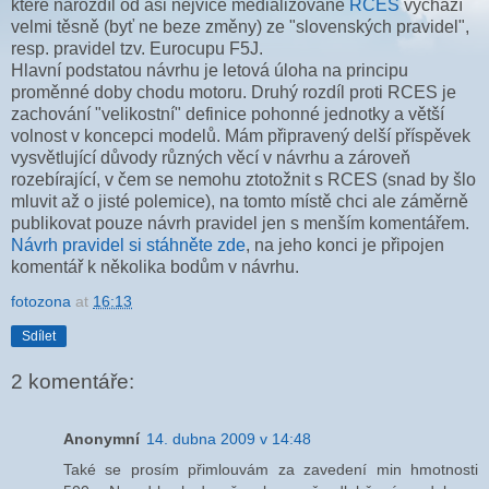
které narozdíl od asi nejvíce medializované
RCES
vychází
velmi těsně (byť ne beze změny) ze "slovenských pravidel",
resp. pravidel tzv. Eurocupu F5J.
Hlavní podstatou návrhu je letová úloha na principu
proměnné doby chodu motoru. Druhý rozdíl proti RCES je
zachování "velikostní" definice pohonné jednotky a větší
volnost v koncepci modelů. Mám připravený delší příspěvek
vysvětlující důvody různých věcí v návrhu a zároveň
rozebírající, v čem se nemohu ztotožnit s RCES (snad by šlo
mluvit až o jisté polemice), na tomto místě chci ale záměrně
publikovat pouze návrh pravidel jen s menším komentářem.
Návrh pravidel si stáhněte zde
, na jeho konci je připojen
komentář k několika bodům v návrhu.
fotozona
at
16:13
Sdílet
2 komentáře:
Anonymní
14. dubna 2009 v 14:48
Také se prosím přimlouvám za zavedení min hmotnosti